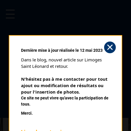
CYCLISME EN LIMOUSIN
Archives cyclistes du Limousin depuis le début du 20ème
siècle.
CHAMBERET (05/08/1990)
Dernière mise à jour réalisée le 12 mai 2023
Club organisateur :
AC Uzerche Lubersac
Dans le blog, nouvel article sur Limoges 
Distance :
90 km
Saint Léonard et retour.
Catégorie :
234 Juniors
N'hésitez pas à me contacter pour tout 
Date :
05/08/1990
ajout ou modification de résultats ou 
Commentaire :
pour l'insertion de photos.
Ce site ne peut vivre qu'avec la participation de
Chamberet
tous.
Classement :
Merci.