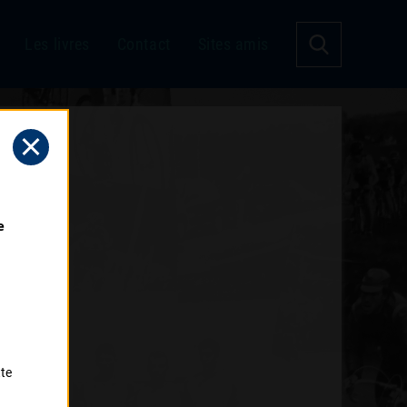
Les livres
Contact
Sites amis
 
tte