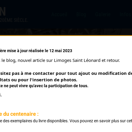
IN
Accueil
Blog
Galerie
Infos
20ÈME SIÈCLE.
ère mise à jour réalisée le 12 mai 2023
FRELICOT CYRILLE
le blog, nouvel article sur Limoges Saint Léonard et retour.
sitez pas à me contacter pour tout ajout ou modification de
PALMARÈS
ltats ou pour l'insertion de photos.
te ne peut vivre qu'avec la participation de tous.
.
ieu Classement 2
e du centenaire :
ste des exemplaires du livre disponibles. Vous pouvez en savoir plus sur ce
.