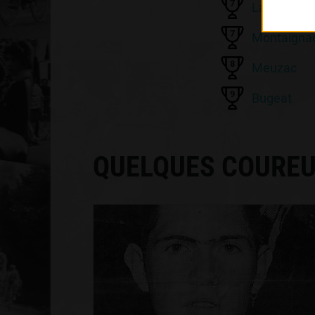
7
Lapleau
7
Montaignac
8
Meuzac
9
Bugeat
QUELQUES COUREU