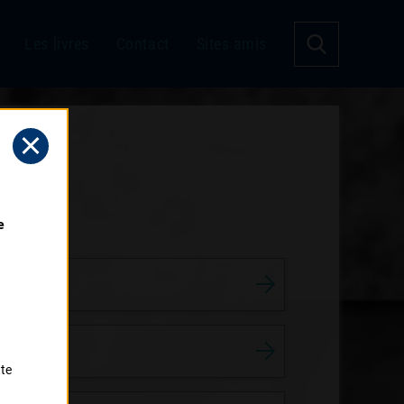
Les livres
Contact
Sites amis
 
tte