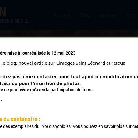
IN
Accueil
Blog
Galerie
Infos
20ÈME SIÈCLE.
ère mise à jour réalisée le 12 mai 2023
CHAMBERET
le blog, nouvel article sur Limoges Saint Léonard et retour.
Courses ayant eu lieu:
sitez pas à me contacter pour tout ajout ou modification de
ltats ou pour l'insertion de photos.
te ne peut vivre qu'avec la participation de tous.
assés
.
assés
e du centenaire :
ste des exemplaires du livre disponibles. Vous pouvez en savoir plus sur ce
.