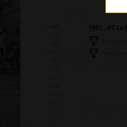
1981 , VC La 
1981
1982
7
Bourganeu
1983
8
1984
Saint Sylva
1985
1986
1987
1988
1989
1990
1991
1992