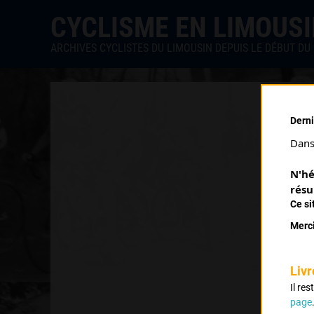
CYCLISME EN LIMOUS
ARCHIVES CYCLISTES DU LIMOUSIN DEPUIS LE DÉBUT DU 
Derni
Dans 
N'hé
résu
Ce si
Merci
Livr
Il re
page