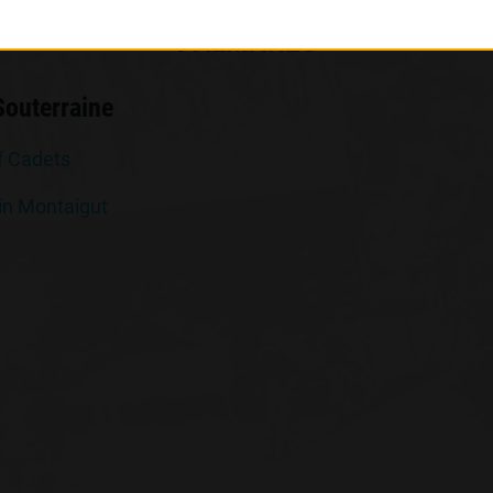
PALMARÈS
Souterraine
f Cadets
in Montaigut