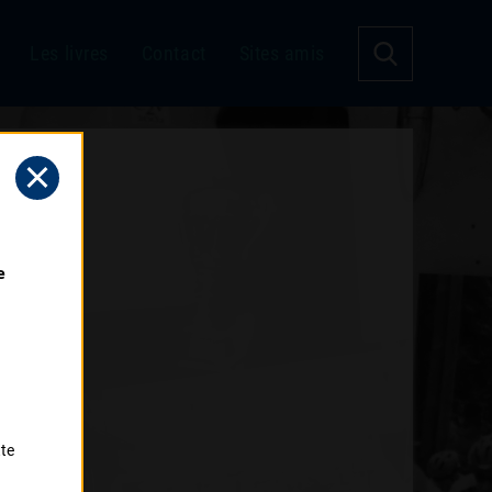
Les livres
Contact
Sites amis
 
tte