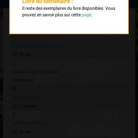
Livre du centenaire :
Il reste des exemplaires du livre disponibles. Vous
1
pouvez en savoir plus sur cette
page
.
THOUVENIN Stéphane
VC Tulle
2
CHANCONIE Stéphane
UC Brive
3
CEAUX Jean François
Pontcarré
4
RUIZ Laurent
UC Corrèze
5
SIMONEAU Yann
UC Brive