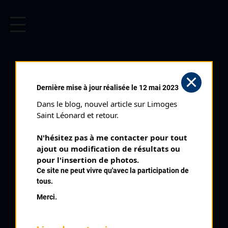
CYCLISME EN LIMOUSIN
Archives cyclistes du Limousin depuis le début du 20ème
siècle.
EYBURIE CADETS (07/08/1988)
Dernière mise à jour réalisée le 12 mai 2023
Club organisateur :
AC Uzerche
Dans le blog, nouvel article sur Limoges 
Distance :
55 km
Saint Léonard et retour.
Catégorie :
Cadets Féminines
N'hésitez pas à me contacter pour tout 
Date :
07/08/1988
ajout ou modification de résultats ou 
Commentaire :
pour l'insertion de photos.
Ce site ne peut vivre qu'avec la participation de
Eyburie 55 tours de 1 km
tous.
Nombre de partants :
17 partants
Merci.
Classement :