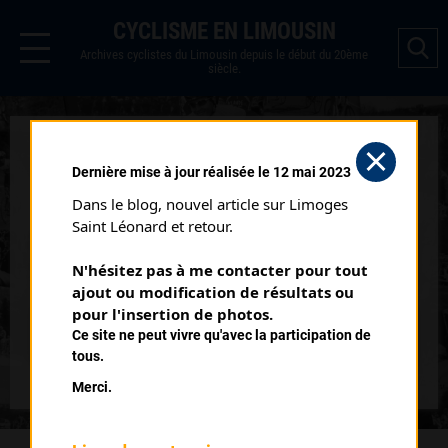
CYCLISME EN LIMOUSIN
Archives cyclistes du Limousin depuis le début du 20ème
siècle.
EYBURIE CADETS
Dernière mise à jour réalisée le 12 mai 2023
Courses ayant eu lieu:
Dans le blog, nouvel article sur Limoges 
Saint Léonard et retour.
Nb classés
07 août 1988
N'hésitez pas à me contacter pour tout 
10
ajout ou modification de résultats ou 
pour l'insertion de photos.
Nb classés
06 août 1989
Ce site ne peut vivre qu'avec la participation de
10
tous.
Merci.