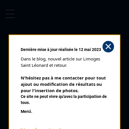
CYCLISME EN LIMOUSIN
Archives cyclistes du Limousin depuis le début du 20ème
siècle.
AUGER CYRIL
Dernière mise à jour réalisée le 12 mai 2023
Dans le blog, nouvel article sur Limoges 
PALMARÈS
Saint Léonard et retour.
1987 , Beaumont sur Oise
1987
N'hésitez pas à me contacter pour tout 
ajout ou modification de résultats ou 
1988
7
pour l'insertion de photos.
Bosmoreau Les Mines Minimes
1989
Ce site ne peut vivre qu'avec la participation de
1991
tous.
Merci.
QUELQUES COUREURS DE LA