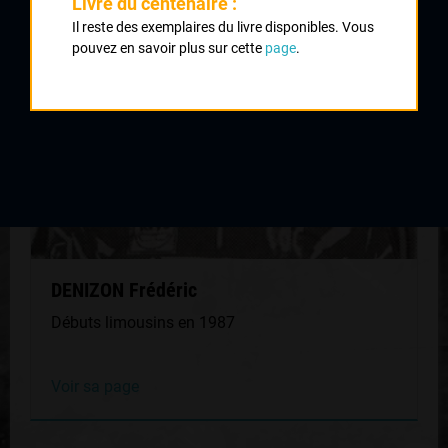
Livre du centenaire :
MÊME GÉNÉRATION
Il reste des exemplaires du livre disponibles. Vous
pouvez en savoir plus sur cette
page
.
DENIZON Frédéric
Débuts limousins en 1987
Voir sa page