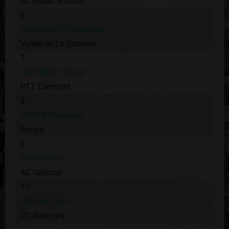
AC Rilhac Rancon
6
ROSSIGNOL Dominique
Vallée de La Sumène
7
LAPENDRY David
PTT Clermont
8
MORIN Stéphane
Apoge
9
BARON Eric
AC Uzerche
10
FANTINO Eric
CC Béarnais