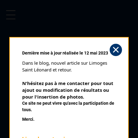
CYCLISME EN LIMOUSIN
Archives cyclistes du Limousin depuis le début du 20ème
siècle.
CHAMBERET (02/08/1992)
Dernière mise à jour réalisée le 12 mai 2023
Club organisateur :
AC Uzerche Lubersac
Dans le blog, nouvel article sur Limoges 
Distance :
88 km
Saint Léonard et retour.
Catégorie :
234 Juniors
N'hésitez pas à me contacter pour tout 
Date :
02/08/1992
ajout ou modification de résultats ou 
Commentaire :
pour l'insertion de photos.
Ce site ne peut vivre qu'avec la participation de
Chamberet par Lacelle St Hilaire Les Courbes Trignac Affieux
tous.
Le Lonzac Rilhac
Merci.
Nombre de partants :
57 partants
Classement :