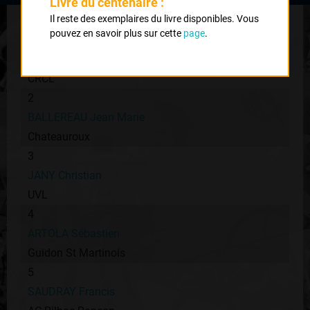
Livre du centenaire :
Il reste des exemplaires du livre disponibles. Vous
pouvez en savoir plus sur cette
page
.
1
ROUFFIGNAC Thierry
CRCL
2
BALLEREAU Jean Marie
Chateauroux
3
JANY Christian
UVL
4
ARTOLA Sébastien
Guidon St Martinois
5
SAUDRAY Francis