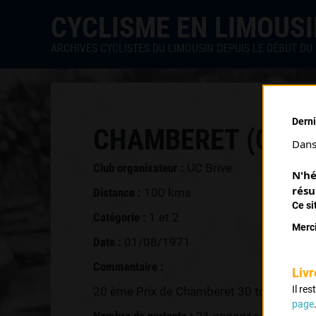
CYCLISME EN LIMOUS
ARCHIVES CYCLISTES DU LIMOUSIN DEPUIS LE DÉBUT DU 
Derni
CHAMBERET (01/08
Dans 
Club organisateur :
UC Brive
N'hé
résu
Distance :
100 kms
Ce si
Catégorie :
1 et 2
Merci
Date :
01/08/1971
Commentaire :
Livr
Il re
20 ème Prix de Chamberet 30 tours
page