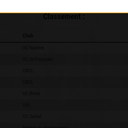
Classement :
Club
VC Naintré
VC St Pourçain
CRCL
CRCL
UC Brive
UVL
CC Sarlat
Pédale du Nontronnais