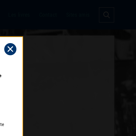
Les livres
Contact
Sites amis
 
tte