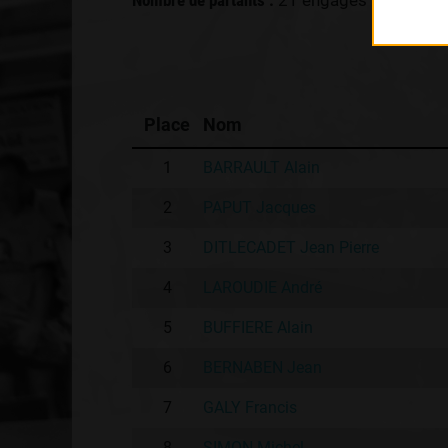
Nombre de partants :
21 engagés
Place
Nom
1
BARRAULT Alain
2
PAPUT Jacques
3
DITLECADET Jean Pierre
4
LAROUDIE André
5
BUFFIERE Alain
6
BERNABEN Jean
7
GALY Francis
8
SIMON Michel