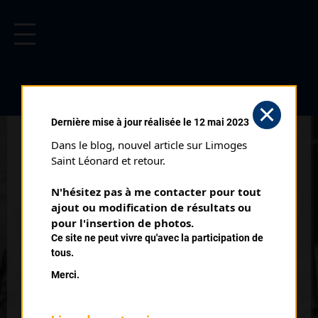
CYCLISME EN LIMOUSIN
Archives cyclistes du Limousin depuis le début du 20ème
siècle.
BOUCLES DE LA HAUTE VIENNE
Dernière mise à jour réalisée le 12 mai 2023
1 ÈRE ÉTAPE CLASSEMENT
Dans le blog, nouvel article sur Limoges 
3 (28/04/2007)
Saint Léonard et retour.
Club organisateur :
UVL
N'hésitez pas à me contacter pour tout 
Distance :
112 km
ajout ou modification de résultats ou 
Catégorie :
pour l'insertion de photos.
123 J
Ce site ne peut vivre qu'avec la participation de
Date :
28/04/2007
tous.
Commentaire :
Merci.
Boucles de la Haute Vienne 1 ère épreuve Chamboret par
Peyrilhac Oradour Javerdat Montrol Senard Mortemart Blond
Cieux Vaulry