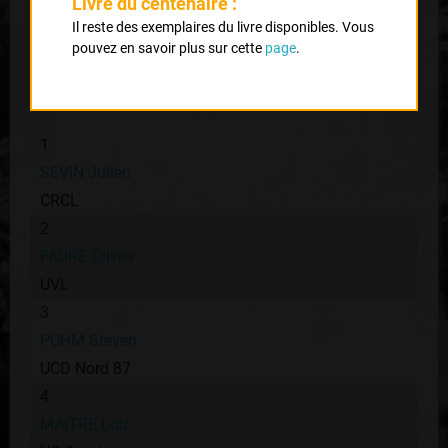
Livre du centenaire :
Il reste des exemplaires du livre disponibles. Vous
Nombre de partants :
46 partants
pouvez en savoir plus sur cette
page
.
Classement :
1
SEVIN Julien
CRCL
2
FAURE Olivier
UVL
3
PUHM Steven
UCD Nord 87
4
MAITRE Loic