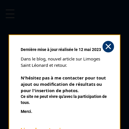
CYCLISME EN LIMOUSIN
Archives cyclistes du Limousin depuis le début du 20ème
siècle.
Dernière mise à jour réalisée le 12 mai 2023
Dans le blog, nouvel article sur Limoges 
Saint Léonard et retour.
N'hésitez pas à me contacter pour tout 
ajout ou modification de résultats ou 
pour l'insertion de photos.
Ce site ne peut vivre qu'avec la participation de
tous.
SEVIN JULIEN
Merci.
PALMARÈS