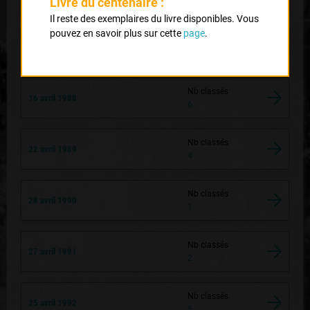
Livre du centenaire :
6
Il reste des exemplaires du livre disponibles. Vous
pouvez en savoir plus sur cette
page
.
Nb classés
26 avril 1986
4
Nb classés
16 avril 1988
6
Nb classés
22 avril 1989
4
Nb classés
28 avril 1990
1
Nb classés
27 avril 1991
2
Nb classés
25 avril 1992
5