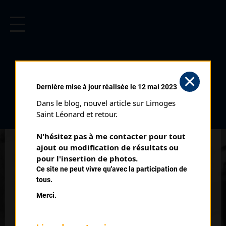
CYCLISME EN LIMOUSIN
Archives cyclistes du Limousin depuis le début du 20ème
siècle.
BOUCLES DE LA HAUTE VIENNE
Dernière mise à jour réalisée le 12 mai 2023
1 ÈRE ÉTAPE CLASSEMENT 3
Dans le blog, nouvel article sur Limoges 
Courses ayant eu lieu:
Saint Léonard et retour.
N'hésitez pas à me contacter pour tout 
Nb classés
ajout ou modification de résultats ou 
23 avril 1983
5
pour l'insertion de photos.
Ce site ne peut vivre qu'avec la participation de
tous.
Nb classés
21 avril 1984
4
Merci.
Nb classés
27 avril 1985