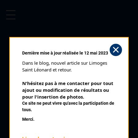
CYCLISME EN LIMOUSIN
Archives cyclistes du Limousin depuis le début du 20ème
siècle.
VAYRES LES
Dernière mise à jour réalisée le 12 mai 2023
ROSES (20/08/1962)
Dans le blog, nouvel article sur Limoges 
Club organisateur :
UVL
Saint Léonard et retour.
Distance :
115 kms
N'hésitez pas à me contacter pour tout 
Catégorie :
Toutes
ajout ou modification de résultats ou 
Date :
20/08/1962
pour l'insertion de photos.
Ce site ne peut vivre qu'avec la participation de
Commentaire :
tous.
15 ème Prix de Vayres Les Roses
Merci.
Nombre de partants :
21 partants