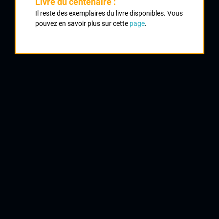
Livre du centenaire :
Il reste des exemplaires du livre disponibles. Vous
1956 ,
1956
pouvez en savoir plus sur cette
page
.
1958
5
Critérium d'Oradour sur Glane
1960
1961
1962
1963
1964
1965
QUELQUES COUREURS DE LA
MÊME GÉNÉRATION