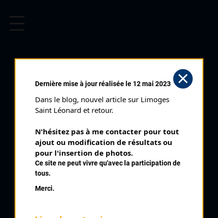
CYCLISME EN LIMOUSIN
Archives cyclistes du Limousin depuis le début du 20ème
siècle.
Dernière mise à jour réalisée le 12 mai 2023
Dans le blog, nouvel article sur Limoges 
Saint Léonard et retour.
N'hésitez pas à me contacter pour tout 
ajout ou modification de résultats ou 
pour l'insertion de photos.
Ce site ne peut vivre qu'avec la participation de
tous.
DELOCHE JEAN
Merci.
PALMARÈS