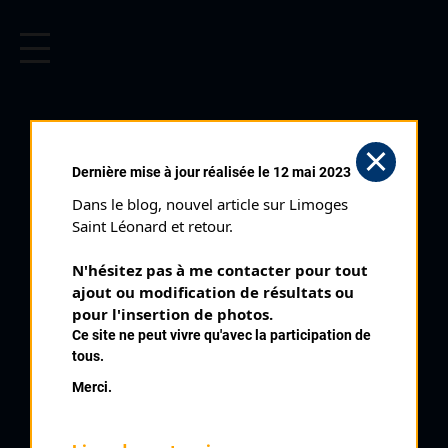
CYCLISME EN LIMOUSIN
Archives cyclistes du Limousin depuis le début du 20ème
siècle.
VAYRES LES
Dernière mise à jour réalisée le 12 mai 2023
ROSES (25/08/1997)
Dans le blog, nouvel article sur Limoges 
Club organisateur :
UVL
Saint Léonard et retour.
Distance :
85,8 km
N'hésitez pas à me contacter pour tout 
Catégorie :
SR
ajout ou modification de résultats ou 
Date :
25/08/1997
pour l'insertion de photos.
Ce site ne peut vivre qu'avec la participation de
Commentaire :
tous.
Vayres Les Roses SR Souvenir Albert Ambiot 13 tours de 6,6
Merci.
km