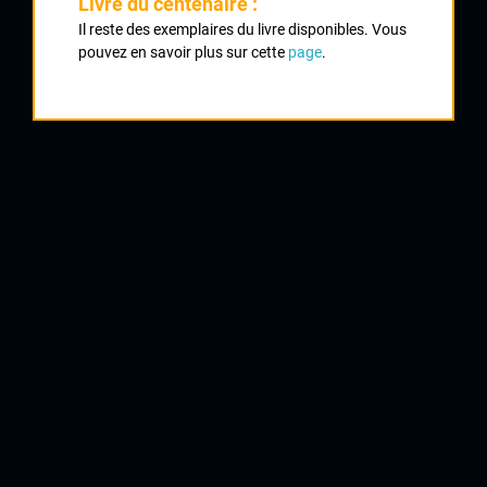
Classement :
Livre du centenaire :
Il reste des exemplaires du livre disponibles. Vous
pouvez en savoir plus sur cette
page
.
1
COULON Stéphane
UVL
2
OUVRARD Bruno
Chateauroux
3
ROUDIER Ludovic
CRCL
4
MONTEIRO Frédéric
AC Rilhac Rancon
5
GEANTILLAUD Pascal