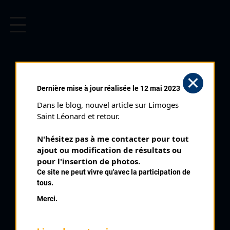
CYCLISME EN LIMOUSIN
Archives cyclistes du Limousin depuis le début du 20ème
siècle.
BOUCLES DE LA HAUTE VIENNE
Dernière mise à jour réalisée le 12 mai 2023
3 ÈME ÉTAPE (07/05/1977)
Dans le blog, nouvel article sur Limoges 
Club organisateur :
UVL
Saint Léonard et retour.
Distance :
120 kms
N'hésitez pas à me contacter pour tout 
Catégorie :
AB
ajout ou modification de résultats ou 
Date :
07/05/1977
pour l'insertion de photos.
Ce site ne peut vivre qu'avec la participation de
Commentaire :
tous.
Boucles de la Haute Vienne Saint Bonnet Briance Par La Croix
Merci.
Ferrée Saint Léonard Farebout Bujaleuf Eymoutiers Sussac
Surdoux La Croisille Linard Saint Germain Les Belles
Nombre de partants :
51 engagés