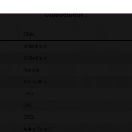
Classement :
Club
St Herblain
St Herblain
Roanne
Aubervilliers
CRCL
UVL
CRCL
Aulnat Sayat