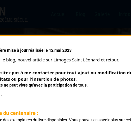
IN
Accueil
Blog
Galerie
Infos
20ÈME SIÈCLE.
ère mise à jour réalisée le 12 mai 2023
UTE VIENNE 3 ÈME ÉTAPE (
le blog, nouvel article sur Limoges Saint Léonard et retour.
sitez pas à me contacter pour tout ajout ou modification de
ltats ou pour l'insertion de photos.
te ne peut vivre qu'avec la participation de tous.
.
e du centenaire :
ste des exemplaires du livre disponibles. Vous pouvez en savoir plus sur ce
Dournazac par Vayres Milhaguet Gorre Cussac Chalus Les Ca
.