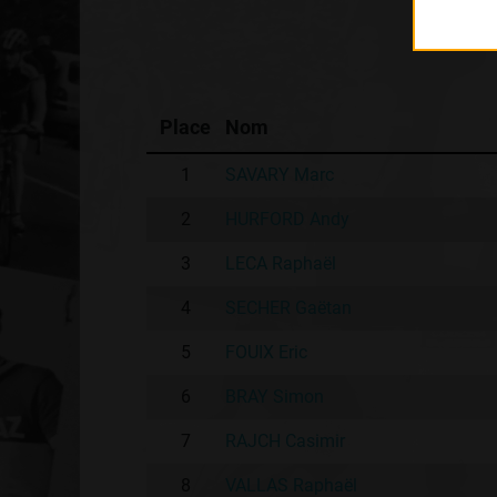
Place
Nom
1
SAVARY Marc
2
HURFORD Andy
3
LECA Raphaël
4
SECHER Gaëtan
5
FOUIX Eric
6
BRAY Simon
7
RAJCH Casimir
8
VALLAS Raphaël