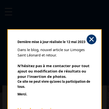
CYCLISME EN LIMOUSIN
Archives cyclistes du Limousin depuis le début du 20ème
siècle.
SEXCLES (08/09/1968)
Dernière mise à jour réalisée le 12 mai 2023
Date :
08/09/1968
Dans le blog, nouvel article sur Limoges 
Commentaire :
Saint Léonard et retour.
Source Vélo Quercy
N'hésitez pas à me contacter pour tout 
ajout ou modification de résultats ou 
Classement :
pour l'insertion de photos.
Ce site ne peut vivre qu'avec la participation de
tous.
1
FRONTY Michel
Merci.
Le Havre
2