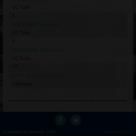
VC Tulle
8
GUILLAUME Raymond
VC Tulle
9
ROUMAGNE Jean Louis
VC Tulle
10
CROS (prénom inconnu)
Carmaux
Retour au palmares du coureur
Voir les autres éditions
© Cyclisme en Limousin - 2026
Mentions légales