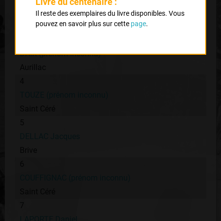
Livre du centenaire :
ANDRIEUX (prénom inconnu)
Il reste des exemplaires du livre disponibles. Vous
pouvez en savoir plus sur cette
page
.
AC Les Orgues
3
DAIX (prénom inconnu)
Aurillac
4
TOUZE (prénom inconnu)
Saint Céré
5
DELLAC Jacques
Brive
6
COUFFIGNAC (prénom inconnu)
Saint Céré
7
LAPORTE Daniel