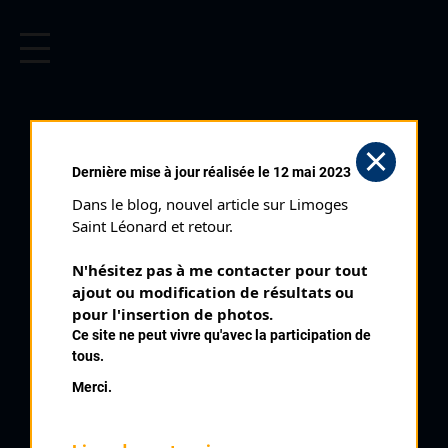
CYCLISME EN LIMOUSIN
Archives cyclistes du Limousin depuis le début du 20ème
siècle.
DELLAC JACQUES
Dernière mise à jour réalisée le 12 mai 2023
Dans le blog, nouvel article sur Limoges 
PALMARÈS
Saint Léonard et retour.
1968 , Brive, UC Brive
1968
N'hésitez pas à me contacter pour tout 
ajout ou modification de résultats ou 
1977
5
pour l'insertion de photos.
Sexcles
1978
Ce site ne peut vivre qu'avec la participation de
1979
7
Yssandon
tous.
1980
7
Course de classement du VC Tulle
Merci.
1981