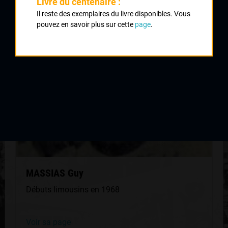
Livre du centenaire :
QUELQUES COUREURS DE LA
Il reste des exemplaires du livre disponibles. Vous
pouvez en savoir plus sur cette
page
.
MÊME GÉNÉRATION
MASSIAS Guy
Débuts limousins en 1968
Voir sa page