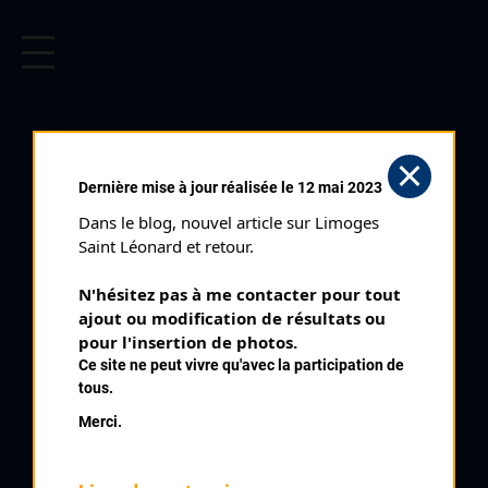
CYCLISME EN LIMOUSIN
Archives cyclistes du Limousin depuis le début du 20ème
siècle.
BOUCLES DU BAS
Dernière mise à jour réalisée le 12 mai 2023
LIMOUSIN (28/04/1966)
Dans le blog, nouvel article sur Limoges 
Club organisateur :
UC Brive
Saint Léonard et retour.
Distance :
180 kms
N'hésitez pas à me contacter pour tout 
Date :
28/04/1966
ajout ou modification de résultats ou 
Commentaire :
pour l'insertion de photos.
Ce site ne peut vivre qu'avec la participation de
12 ème Boucles du Bas LimousinBrive Brignac La Plaine Ayen
tous.
Pompadour Lubersac Uzerche Vigeois Troche Voutezac Objat
Brive Ste Féréole Venarsal St Antoine Les Plantades
Merci.
Nombre de partants :
55 partants