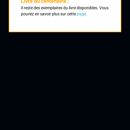
Livre du centenaire :
Classement :
Il reste des exemplaires du livre disponibles. Vous
pouvez en savoir plus sur cette
page
.
1
MASTROTTO Raymond
2
POULOT Robert
3
RIGON Francis
4
CAZALA Robert
5
BEUFFEUIL Pierre
6
BARJOLIN Daniel
CA Civray