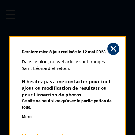
CYCLISME EN LIMOUSIN
Archives cyclistes du Limousin depuis le début du 20ème
siècle.
Dernière mise à jour réalisée le 12 mai 2023
Dans le blog, nouvel article sur Limoges 
Saint Léonard et retour.
N'hésitez pas à me contacter pour tout 
ajout ou modification de résultats ou 
pour l'insertion de photos.
Ce site ne peut vivre qu'avec la participation de
tous.
BALLANDRAS GEORGES
Merci.
PALMARÈS