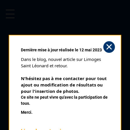
CYCLISME EN LIMOUSIN
Archives cyclistes du Limousin depuis le début du 20ème
siècle.
TOUR DU LIMOUSIN 4 ÈME
Dernière mise à jour réalisée le 12 mai 2023
ÉTAPE (24/08/2001)
Dans le blog, nouvel article sur Limoges 
Club organisateur :
Comité d'Organisation
Saint Léonard et retour.
Distance :
173 km
N'hésitez pas à me contacter pour tout 
Catégorie :
Pros
ajout ou modification de résultats ou 
Date :
24/08/2001
pour l'insertion de photos.
Ce site ne peut vivre qu'avec la participation de
Commentaire :
tous.
Tour du Limousin 4 ème étape La Souterraine Limoges par
Merci.
Arnac St Hilaire Dompierre Magnac Laval Le Dorat Bellac Blond
Mortemart Montrol Sénard Le Chêne Pignier Montrollet Brigueil
St Junien St Martin de Jussac St Brice St Victurnien Veyrac Le