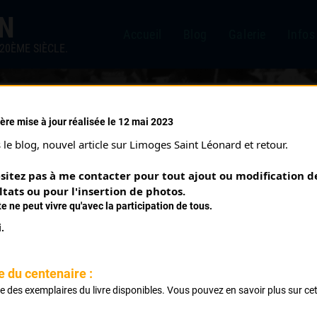
IN
Accueil
Blog
Galerie
Infos
20ÈME SIÈCLE.
ère mise à jour réalisée le 12 mai 2023
STAINOV PLAMEN
le blog, nouvel article sur Limoges Saint Léonard et retour.
sitez pas à me contacter pour tout ajout ou modification de
PALMARÈS
ltats ou pour l'insertion de photos.
te ne peut vivre qu'avec la participation de tous.
y Viatel
.
mousin 4 ème étape
e du centenaire :
ste des exemplaires du livre disponibles. Vous pouvez en savoir plus sur ce
.