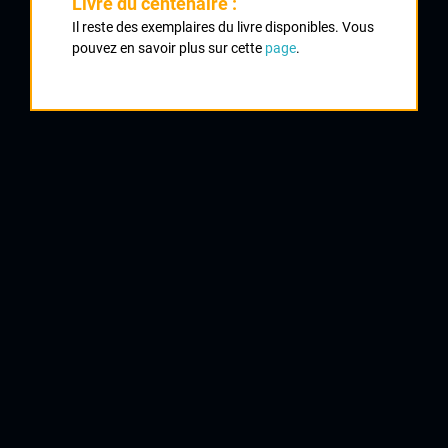
Livre du centenaire :
Il reste des exemplaires du livre disponibles. Vous
1
pouvez en savoir plus sur cette
page
.
BAUDET Gilles
UCD Nord 87
2
CHICAUD Hervé
Chateaumeillant
3
CHICAUD Christophe
Chateaumeillant
4
BEAUBRUN Antoine
AC Creusoise
5
GRADE Stéphane
Bergerac