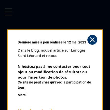
CYCLISME EN LIMOUSIN
Archives cyclistes du Limousin depuis le début du 20ème
siècle.
SAINT SÉBASTIEN (25/06/2000)
Dernière mise à jour réalisée le 12 mai 2023
Club organisateur :
ANC Dun
Dans le blog, nouvel article sur Limoges 
Distance :
90 km
Saint Léonard et retour.
Catégorie :
SR SD
N'hésitez pas à me contacter pour tout 
Date :
25/06/2000
ajout ou modification de résultats ou 
Commentaire :
pour l'insertion de photos.
Ce site ne peut vivre qu'avec la participation de
Saint Sébastien Trophée du Pays Dunois 10 tours de 9 km
tous.
Nombre de partants :
33 partants
Merci.
Classement :