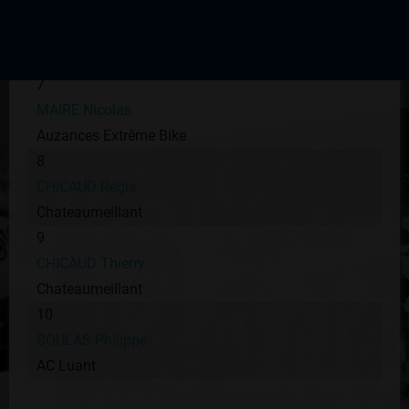
6
AUBERT Ludovic
VC Arédien
7
MAIRE Nicolas
Auzances Extrême Bike
8
CHICAUD Régis
Chateaumeillant
9
CHICAUD Thierry
Chateaumeillant
10
SOULAS Philippe
AC Luant