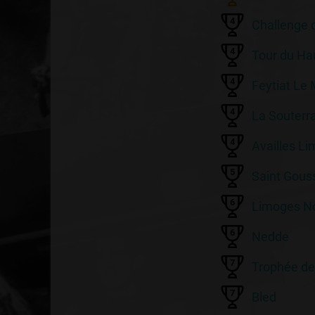
4
Challenge 
4
Tour du Ha
4
Feytiat Le
4
La Souterra
4
Availles L
5
Saint Gous
6
Limoges No
6
Nedde
7
Trophée de
7
Bled