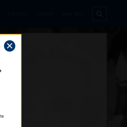
Les livres
Contact
Sites amis
 
tte