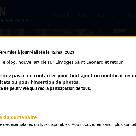
IN
Accueil
Blog
Galerie
Infos
20ÈME SIÈCLE.
ère mise à jour réalisée le 12 mai 2023
BAUDET GILLES
le blog, nouvel article sur Limoges Saint Léonard et retour.
sitez pas à me contacter pour tout ajout ou modification de
PALMARÈS
ltats ou pour l'insertion de photos.
te ne peut vivre qu'avec la participation de tous.
rd 87, Limousin
.
andouge
e du centenaire :
ste des exemplaires du livre disponibles. Vous pouvez en savoir plus sur ce
Saint Hilaire
.