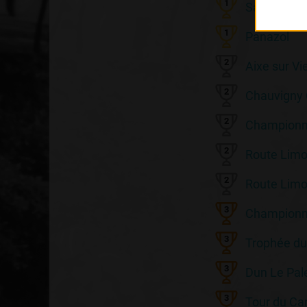
1
Saint Séba
1
Panazol
2
Aixe sur V
2
Chauvigny
2
Championna
2
Route Limo
2
Route Limo
3
Championna
3
Trophée du
3
Dun Le Pal
3
Tour du Can