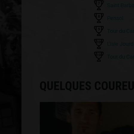
7
Saint Barb
8
Pensol
9
Tour du Ca
10
L'Isle Jourd
10
Tour du Ca
QUELQUES COUREU