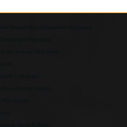
stien
ienne Beauchabrol Classement Régionaux
 Classement Régionaux
t du Limousin Régionaux
usine
usine 1 ère étape
t du Limousin Espoirs
 Pays Dunois
estel
ton de Pierre Buffière