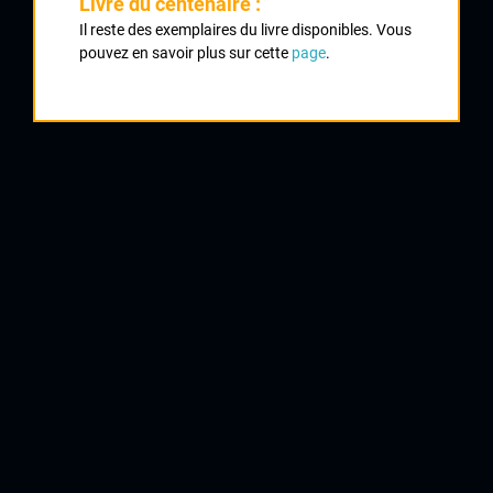
Livre du centenaire :
Classement :
Il reste des exemplaires du livre disponibles. Vous
pouvez en savoir plus sur cette
page
.
1
LABBE Arnaud
Tarbes Cycliste Bigorre
2
BRULON David
CRCL
3
BOUCHET Jérome
Naintré
4
CHAREIX Fabien
UC Condat
5
DELUCHE Christophe