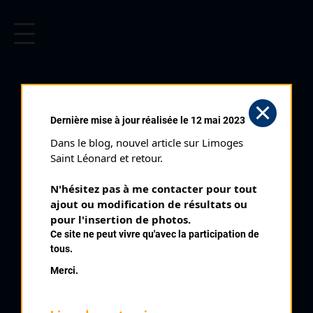
CYCLISME EN LIMOUSIN
Archives cyclistes du Limousin depuis le début du 20ème
siècle.
CYCLO CROSS DE
Dernière mise à jour réalisée le 12 mai 2023
PEYRILHAC (03/10/1999)
Dans le blog, nouvel article sur Limoges 
Club organisateur :
AC Rilhac Rancon
Saint Léonard et retour.
Distance :
50 '
N'hésitez pas à me contacter pour tout 
Catégorie :
Toutes
ajout ou modification de résultats ou 
Date :
03/10/1999
pour l'insertion de photos.
Ce site ne peut vivre qu'avec la participation de
Commentaire :
tous.
7 ème Cyclo Cross de Peyrilhac
Merci.
Nombre de partants :
26 partants