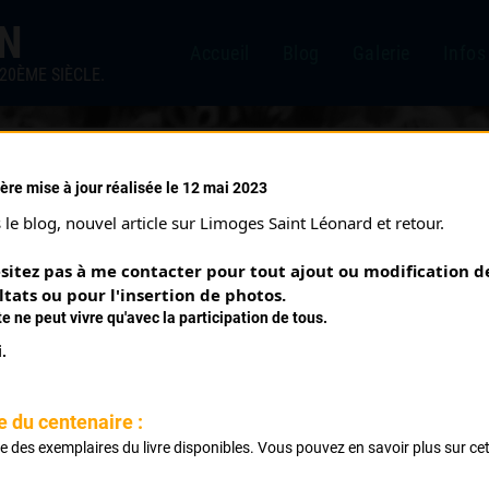
IN
Accueil
Blog
Galerie
Infos
20ÈME SIÈCLE.
ère mise à jour réalisée le 12 mai 2023
EYRILHAC (03/10/1993)
le blog, nouvel article sur Limoges Saint Léonard et retour.
sitez pas à me contacter pour tout ajout ou modification de
ltats ou pour l'insertion de photos.
te ne peut vivre qu'avec la participation de tous.
.
e du centenaire :
ste des exemplaires du livre disponibles. Vous pouvez en savoir plus sur ce
.