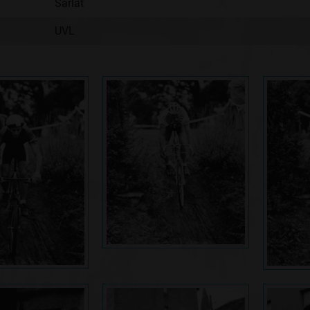
Sarlat
UVL
: