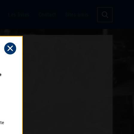
Les livres
Contact
Sites amis
 
tte