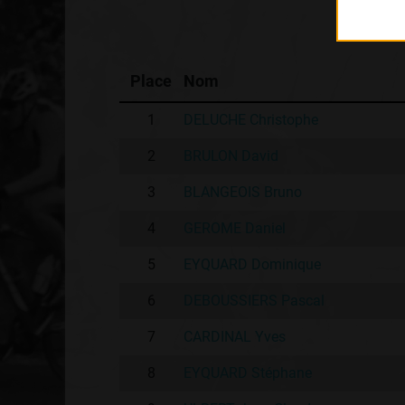
Place
Nom
1
DELUCHE Christophe
2
BRULON David
3
BLANGEOIS Bruno
4
GEROME Daniel
5
EYQUARD Dominique
6
DEBOUSSIERS Pascal
7
CARDINAL Yves
8
EYQUARD Stéphane