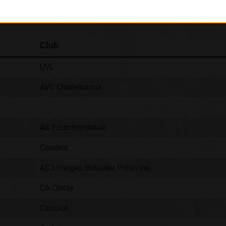
Classement :
Club
UVL
AVC Chateauroux
AS Fourchambault
Caudrot
AC Limoges Bussière Poitevine
CA Civray
Caudrot