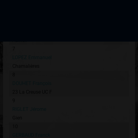
HARDY Adam
23 La Creuse UCF
6
FOUIX Eric
Aulnat
7
LOPEZ Emmanuel
Chamalières
8
DOUHET François
23 La Creuse UC F
9
RIGLET Jérome
Gien
10
GERBAUD Franck