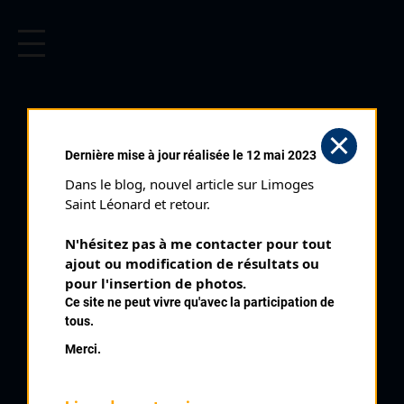
CYCLISME EN LIMOUSIN
Archives cyclistes du Limousin depuis le début du 20ème
siècle.
BOUCLES GOUZONNAISES
Dernière mise à jour réalisée le 12 mai 2023
ETAPE CONTRE LA
Dans le blog, nouvel article sur Limoges 
MONTRE (01/05/1997)
Saint Léonard et retour.
Club organisateur :
VC Gouzon
N'hésitez pas à me contacter pour tout 
Distance :
5,3 km
ajout ou modification de résultats ou 
Catégorie :
pour l'insertion de photos.
SN SR
Ce site ne peut vivre qu'avec la participation de
Date :
01/05/1997
tous.
Commentaire :
Merci.
3 ème Boucles Gouzonnaises Etape Contre la Montre
Nombre de partants :
67 partants