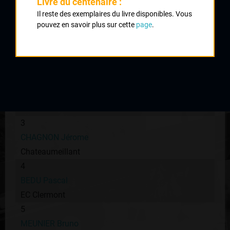
Livre du centenaire :
Classement :
Il reste des exemplaires du livre disponibles. Vous
pouvez en savoir plus sur cette
page
.
1
DUSZYNSKI Fabrice
CC Cusset
2
CHAMPEYMONT Franck
UC Felletin
3
CHAGNON Jérome
Chateaumeillant
4
BEDU Pascal
EC Clermont
5
MEUNIER Bruno