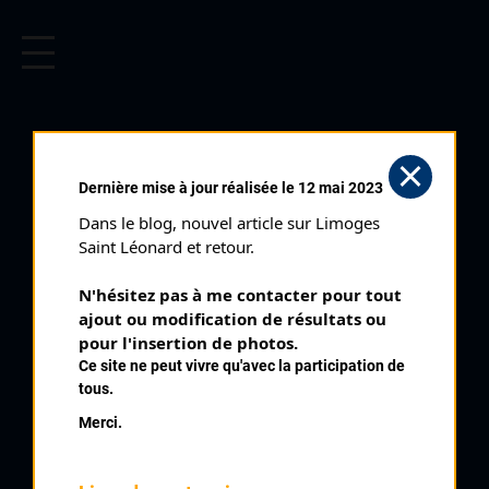
CYCLISME EN LIMOUSIN
Archives cyclistes du Limousin depuis le début du 20ème
siècle.
BOUCLES GOUZONNAISES
Dernière mise à jour réalisée le 12 mai 2023
ETAPE CONTRE LA
Dans le blog, nouvel article sur Limoges 
MONTRE (01/05/1996)
Saint Léonard et retour.
Club organisateur :
VC Gouzon
N'hésitez pas à me contacter pour tout 
Distance :
5,3 km
ajout ou modification de résultats ou 
Catégorie :
pour l'insertion de photos.
SN SR Juniors
Ce site ne peut vivre qu'avec la participation de
Date :
01/05/1996
tous.
Commentaire :
Merci.
Boucles Gouzonnaises Etape Contre la Montre