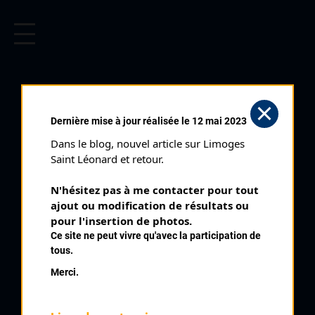
CYCLISME EN LIMOUSIN
Archives cyclistes du Limousin depuis le début du 20ème
siècle.
DUSZYNSKI FABRICE
Dernière mise à jour réalisée le 12 mai 2023
Dans le blog, nouvel article sur Limoges 
PALMARÈS
Saint Léonard et retour.
1993 , Commentry
1993
N'hésitez pas à me contacter pour tout 
ajout ou modification de résultats ou 
1994
1
pour l'insertion de photos.
Saint Marien
1995
Ce site ne peut vivre qu'avec la participation de
1996
2
Magnat L'Etrange
tous.
1997
Merci.
1998
2000
2005