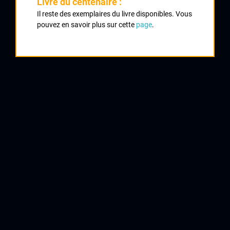
Livre du centenaire :
Classement :
Il reste des exemplaires du livre disponibles. Vous
pouvez en savoir plus sur cette
page
.
1
MONDORY Philippe
CG Orléans
2
CHARRIER Eric
Cycles Poitevin
3
HURFORD Andrew
US St Herblain
4
BRETON S
Anthony Berny
5
GOURGOUSSE Jérôme