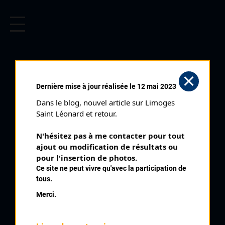
CYCLISME EN LIMOUSIN
Archives cyclistes du Limousin depuis le début du 20ème
siècle.
BOUCLES DE LA HAUTE VIENNE
Dernière mise à jour réalisée le 12 mai 2023
3 ÈME ÉTAPE (30/04/1994)
Dans le blog, nouvel article sur Limoges 
Club organisateur :
UVL
Saint Léonard et retour.
Distance :
131,5 km
N'hésitez pas à me contacter pour tout 
Catégorie :
123
ajout ou modification de résultats ou 
Date :
30/04/1994
pour l'insertion de photos.
Ce site ne peut vivre qu'avec la participation de
Commentaire :
tous.
Boucles de la Haute Vienne 3 ème étape Cussac
Merci.
Nombre de partants :
92 engagés