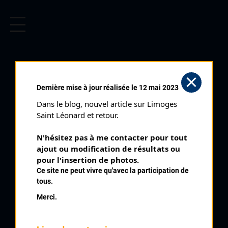
CYCLISME EN LIMOUSIN
Archives cyclistes du Limousin depuis le début du 20ème
siècle.
DUO LIMOUSIN (12/09/1993)
Dernière mise à jour réalisée le 12 mai 2023
Club organisateur :
EC Ambazac
Dans le blog, nouvel article sur Limoges 
Distance :
29 km
Saint Léonard et retour.
Catégorie :
1234 Juniors
N'hésitez pas à me contacter pour tout 
Date :
12/09/1993
ajout ou modification de résultats ou 
Commentaire :
pour l'insertion de photos.
Ce site ne peut vivre qu'avec la participation de
Duo Limousin Ambazac Contre la Montre par 2 par Ambazac
tous.
St Laurent Entrecolles La Jonchère Saint Laurent Ambazac
Merci.
Nombre de partants :
35 partants
Classement :