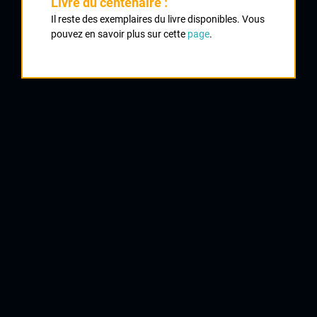
Livre du centenaire :
Il reste des exemplaires du livre disponibles. Vous
pouvez en savoir plus sur cette
page
.
1
COUALAN Jacques
Stade Lamballais
1
COUALAN Camille
Stade Lamballais
2
BRESSET Philippe
Stade Lamballais
2
COLAS Philippe
Stade Lamballais
3
DURAND Gilles