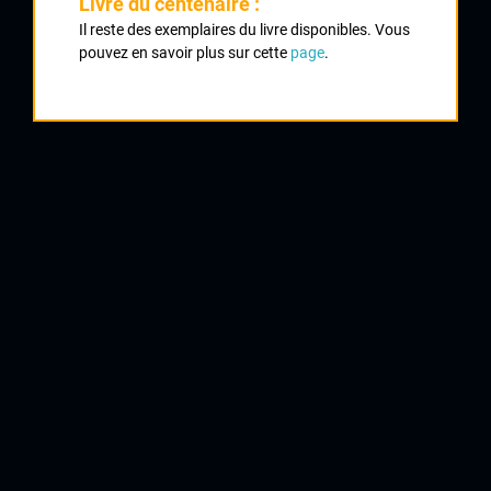
Classement :
Livre du centenaire :
Il reste des exemplaires du livre disponibles. Vous
pouvez en savoir plus sur cette
page
.
1
ANTUNES Philippe
VC Tulle
1
DA COSTA Tony
VC Tulle
2
TEXIER Julien
CRCL
2
CHAREIX Fabien
UC Condat
3
RAYMONDAUD Fabien