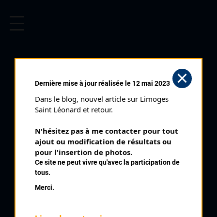
CYCLISME EN LIMOUSIN
Archives cyclistes du Limousin depuis le début du 20ème
siècle.
DUO LIMOUSIN (28/09/2003)
Dernière mise à jour réalisée le 12 mai 2023
Club organisateur :
EC Ambazac
Dans le blog, nouvel article sur Limoges 
Distance :
22,5 km
Saint Léonard et retour.
Catégorie :
Toutes
N'hésitez pas à me contacter pour tout 
Date :
28/09/2003
ajout ou modification de résultats ou 
Commentaire :
pour l'insertion de photos.
Ce site ne peut vivre qu'avec la participation de
Duo Limousin Ambazac Contre la Montre par 2
tous.
Nombre de partants :
44 partants
Merci.
Temps du vainqueur :
30' 48''