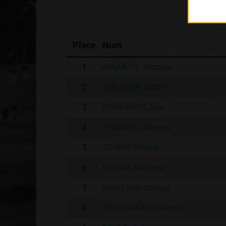
Place
Nom
1
ANQUETIL Jacques
2
VAN SCHIL Victor
3
STABLINSKI Jean
4
PRADAUD Jacques
5
ADORNI Vittorio
6
BARJOLIN Daniel
7
MANZANO Manuel
8
ARCHAMBAUD Marius