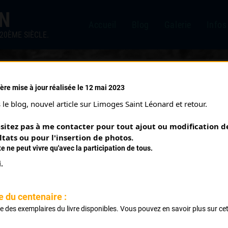
IN
Accueil
Blog
Galerie
Infos
20ÈME SIÈCLE.
ère mise à jour réalisée le 12 mai 2023
OUR SUR GLANE (26/07/196
le blog, nouvel article sur Limoges Saint Léonard et retour.
sitez pas à me contacter pour tout ajout ou modification de
ltats ou pour l'insertion de photos.
te ne peut vivre qu'avec la participation de tous.
.
issance
e du centenaire :
ste des exemplaires du livre disponibles. Vous pouvez en savoir plus sur ce
.