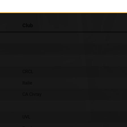
Classement :
Club
CRCL
Italie
CA Civray
UVL