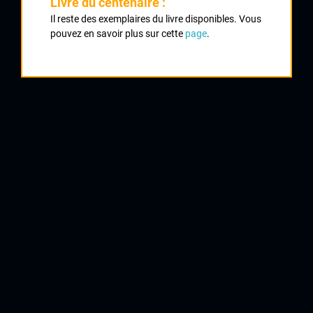
Livre du centenaire :
Il reste des exemplaires du livre disponibles. Vous
Classement :
pouvez en savoir plus sur cette
page
.
1
BARTHELEMY Roger
Aurillac
2
MAZEAUD Claude
Lalinde
3
BALLANDRAS Georges
Macon
4
GAY Raymond
5
JULIEN Ferdinand