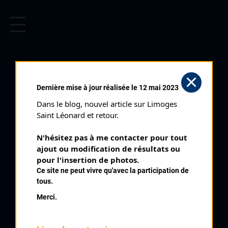
CYCLISME EN LIMOUSIN
Archives cyclistes du Limousin depuis le début du 20ème
siècle.
LA SOUTERRAINE PRIX GUY
Dernière mise à jour réalisée le 12 mai 2023
GEOFFRE (14/04/1968)
Dans le blog, nouvel article sur Limoges 
Club organisateur :
VC La Souterraine
Saint Léonard et retour.
Distance :
105 km
N'hésitez pas à me contacter pour tout 
Catégorie :
Toutes
ajout ou modification de résultats ou 
Date :
14/04/1968
pour l'insertion de photos.
Ce site ne peut vivre qu'avec la participation de
Commentaire :
tous.
8 ème Prix Guy Geoffre
Merci.
Nombre de partants :
13 classés
Temps du vainqueur :
2h 52'