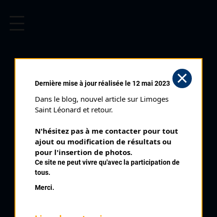
CYCLISME EN LIMOUSIN
Archives cyclistes du Limousin depuis le début du 20ème
siècle.
PERPEZAC LE
Dernière mise à jour réalisée le 12 mai 2023
NOIR (14/08/1984)
Dans le blog, nouvel article sur Limoges 
Club organisateur :
UC Brive
Saint Léonard et retour.
Distance :
104 kms
N'hésitez pas à me contacter pour tout 
Catégorie :
123
ajout ou modification de résultats ou 
Date :
14/08/1984
pour l'insertion de photos.
Ce site ne peut vivre qu'avec la participation de
Commentaire :
tous.
Perpezac Le Noir 14 tours par La Boisserie Mournetas Foirail
Merci.
Nombre de partants :
20 partants
Temps du vainqueur :
2h 56'