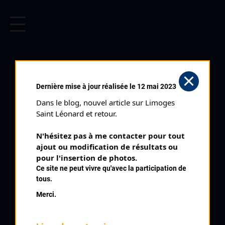
CYCLISME EN LIMOUSIN
Archives cyclistes du Limousin depuis le début du 20ème
siècle.
Dernière mise à jour réalisée le 12 mai 2023
Dans le blog, nouvel article sur Limoges 
Saint Léonard et retour.
N'hésitez pas à me contacter pour tout 
ajout ou modification de résultats ou 
pour l'insertion de photos.
Ce site ne peut vivre qu'avec la participation de
tous.
SIMONNOT GÉRARD
Merci.
PALMARÈS