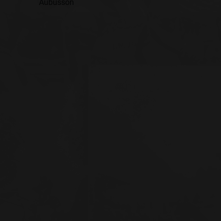
Aubusson
: