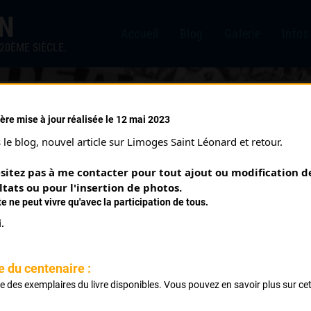
IN
Accueil
Blog
Galerie
Infos
20ÈME SIÈCLE.
ère mise à jour réalisée le 12 mai 2023
OP RÉGIONAL (09/04/1950
le blog, nouvel article sur Limoges Saint Léonard et retour.
sitez pas à me contacter pour tout ajout ou modification de
ltats ou pour l'insertion de photos.
te ne peut vivre qu'avec la participation de tous.
.
 Ambazac St Laurent Les Eglises Le Chatenet St Léonard La 
e du centenaire :
ste des exemplaires du livre disponibles. Vous pouvez en savoir plus sur ce
.