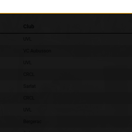
Classement :
Club
UVL
VC Aubusson
UVL
CRCL
Sarlat
CRCL
UVL
Bergerac