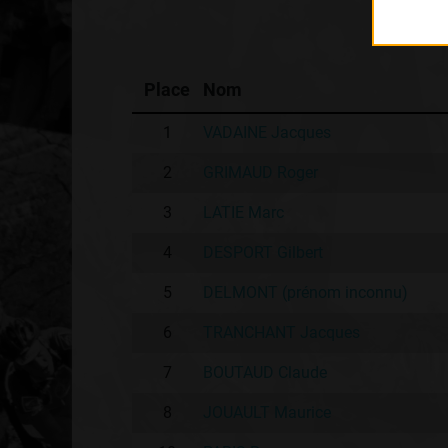
Place
Nom
1
VADAINE Jacques
2
GRIMAUD Roger
3
LATIE Marc
4
DESPORT Gilbert
5
DELMONT (prénom inconnu)
6
TRANCHANT Jacques
7
BOUTAUD Claude
8
JOUAULT Maurice