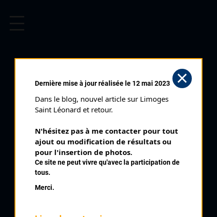
CYCLISME EN LIMOUSIN
Archives cyclistes du Limousin depuis le début du 20ème
siècle.
GRIMAUD ROGER
Dernière mise à jour réalisée le 12 mai 2023
Dans le blog, nouvel article sur Limoges 
PALMARÈS
Saint Léonard et retour.
1949 , VC Aubusson
1949
N'hésitez pas à me contacter pour tout 
ajout ou modification de résultats ou 
1950
5
pour l'insertion de photos.
Aubusson Circuit de Beauze
1951
Ce site ne peut vivre qu'avec la participation de
tous.
Merci.
QUELQUES COUREURS DE LA
MÊME GÉNÉRATION