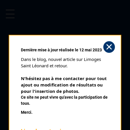
CYCLISME EN LIMOUSIN
Archives cyclistes du Limousin depuis le début du 20ème
siècle.
BARBAT JEAN LUC
Dernière mise à jour réalisée le 12 mai 2023
Dans le blog, nouvel article sur Limoges 
PALMARÈS
Saint Léonard et retour.
1986 , Clermont
1986
N'hésitez pas à me contacter pour tout 
ajout ou modification de résultats ou 
1987
2
pour l'insertion de photos.
Saint Pardoux Le Vieux
1993
Ce site ne peut vivre qu'avec la participation de
tous.
Merci.
QUELQUES COUREURS DE LA
MÊME GÉNÉRATION