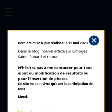
CYCLISME EN LIMOUSIN
Archives cyclistes du Limousin depuis le début du 20ème
siècle.
GUÉRET PRIX DE LA
Dernière mise à jour réalisée le 12 mai 2023
TRINITÉ (29/05/1972)
Dans le blog, nouvel article sur Limoges 
Club organisateur :
AC Creusoise
Saint Léonard et retour.
Distance :
120 kms
N'hésitez pas à me contacter pour tout 
Catégorie :
Toutes
ajout ou modification de résultats ou 
Date :
29/05/1972
pour l'insertion de photos.
Ce site ne peut vivre qu'avec la participation de
Commentaire :
tous.
Guéret 54 ème Prix international de La Trinité 50 tours avec
Merci.
l'ascension du Boulevard Carnot
Classe :
internationale