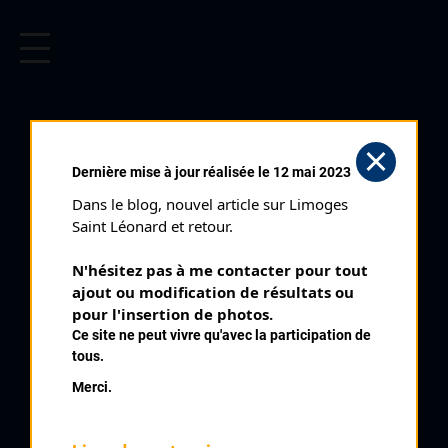
CYCLISME EN LIMOUSIN
Archives cyclistes du Limousin depuis le début du 20ème
siècle.
MEYMAC (19/08/1952)
Dernière mise à jour réalisée le 12 mai 2023
Distance :
110 kms
Dans le blog, nouvel article sur Limoges 
Date :
19/08/1952
Saint Léonard et retour.
Commentaire :
N'hésitez pas à me contacter pour tout 
Meymac 25 tours
ajout ou modification de résultats ou 
Classe :
internationale
pour l'insertion de photos.
Ce site ne peut vivre qu'avec la participation de
Nombre de partants :
68 partants
tous.
Classement :
Merci.