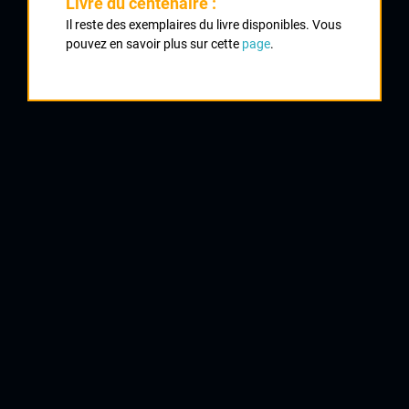
Livre du centenaire :
1
Il reste des exemplaires du livre disponibles. Vous
DUPONT Jacques
pouvez en savoir plus sur cette
page
.
2
TRICOT Fernand
3
PROUZET Hervé
Agen
4
SABBADINI Tino
Fumel
5
DOLHATS Albert
6
SOWA Alexandre
Le Creusot
7