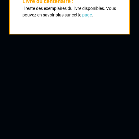
Livre du centenaire :
Il reste des exemplaires du livre disponibles. Vous
1
pouvez en savoir plus sur cette
page
.
MAINGOT Raymond
VC Marandais
2
RUGEL Gilbert
Chatelaillon
3
BARBOSA René
UV poitiers
4
RAYNAUD Yves
UC St Léonard
5
BOISSOU Jean Pierre
VC Aixe