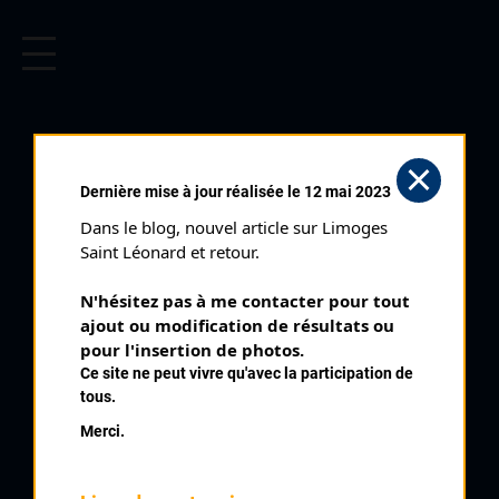
CYCLISME EN LIMOUSIN
Archives cyclistes du Limousin depuis le début du 20ème
siècle.
CHALUS (30/04/1983)
Dernière mise à jour réalisée le 12 mai 2023
Club organisateur :
AC Chalus
Dans le blog, nouvel article sur Limoges 
Distance :
65 kms
Saint Léonard et retour.
Catégorie :
Cyclosportifs
N'hésitez pas à me contacter pour tout 
Date :
30/04/1983
ajout ou modification de résultats ou 
Commentaire :
pour l'insertion de photos.
Ce site ne peut vivre qu'avec la participation de
Chalus
tous.
Nombre de partants :
22 partants
Merci.
Classement :