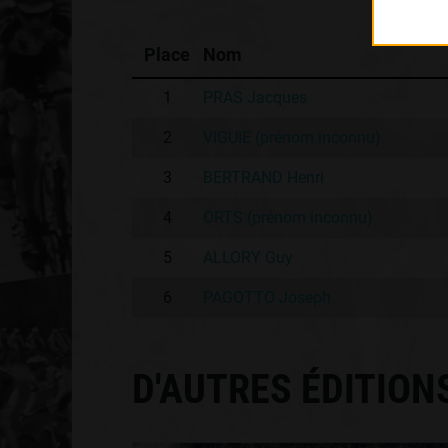
Place
Nom
1
PRAS Jacques
2
VIGUIE (prénom inconnu)
3
BERTRAND Henri
4
ORTS (prénom inconnu)
5
ALLORY Guy
6
PAGOTTO Joseph
D'AUTRES ÉDITION