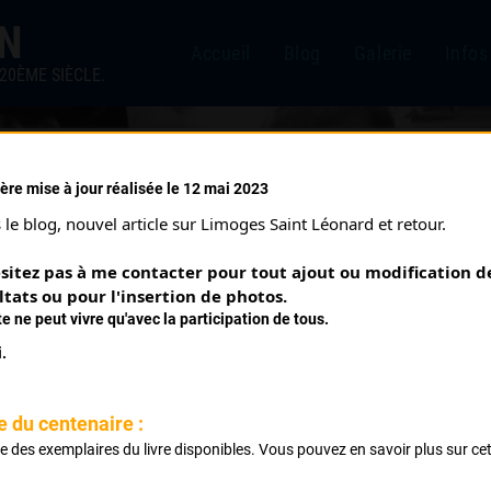
IN
Accueil
Blog
Galerie
Infos
20ÈME SIÈCLE.
ère mise à jour réalisée le 12 mai 2023
1)
le blog, nouvel article sur Limoges Saint Léonard et retour.
sitez pas à me contacter pour tout ajout ou modification de
ltats ou pour l'insertion de photos.
te ne peut vivre qu'avec la participation de tous.
.
e du centenaire :
ste des exemplaires du livre disponibles. Vous pouvez en savoir plus sur ce
Classement :
.