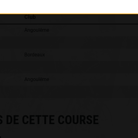
Club
Angoulême
Bordeaux
Angoulême
S DE CETTE COURSE