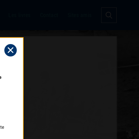
Les livres
Contact
Sites amis
 
tte