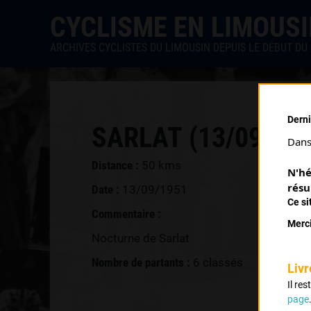
CYCLISME EN LIMOUS
ARCHIVES CYCLISTES DU LIMOUSIN DEPUIS LE DÉBUT DU 
Derni
SARLAT (13/09/195
Dans 
Distance :
50 kms
N'hé
résu
Date :
13/09/1951
Ce si
Commentaire :
Merci
Nocturne de Sarlat
Nombre de partants :
6 classés
Livr
Il re
page