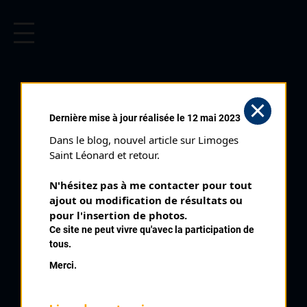
CYCLISME EN LIMOUSIN
Archives cyclistes du Limousin depuis le début du 20ème
siècle.
AIXE SUR VIENNE PRIX
Dernière mise à jour réalisée le 12 mai 2023
FARGEOT (16/09/1951)
Dans le blog, nouvel article sur Limoges 
Club organisateur :
VC Aixois
Saint Léonard et retour.
Distance :
85 kms
N'hésitez pas à me contacter pour tout 
Catégorie :
4 ème
ajout ou modification de résultats ou 
Date :
16/09/1951
pour l'insertion de photos.
Ce site ne peut vivre qu'avec la participation de
Commentaire :
tous.
2 ème prix des Liqueurs Fargeot par Flavignac Chalus
Merci.
Champsac Gorre St Laurent St Junien St Brice St Victurnien St
Yrieix sous Aixe
Classe :
Régionale