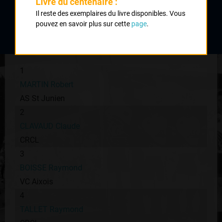
Livre du centenaire :
Il reste des exemplaires du livre disponibles. Vous
Nombre de partants :
25 partants
pouvez en savoir plus sur cette
page
.
Classement :
1
MARTIN Robert
AS St Junien
2
CLAVAUD Claude
CRCL
3
BOISSE Raymond
VC Aixois
4
TALLET Raymond