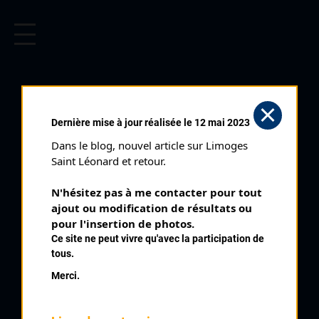
CYCLISME EN LIMOUSIN
Archives cyclistes du Limousin depuis le début du 20ème
siècle.
LASTOURS (25/07/1971)
Dernière mise à jour réalisée le 12 mai 2023
Club organisateur :
CRCL
Dans le blog, nouvel article sur Limoges 
Distance :
50 kms
Saint Léonard et retour.
Catégorie :
Cadets
N'hésitez pas à me contacter pour tout 
Date :
25/07/1971
ajout ou modification de résultats ou 
Commentaire :
pour l'insertion de photos.
Ce site ne peut vivre qu'avec la participation de
1 er Prix de Rilhac Lastours 35 tours de 1,4 kms
tous.
Nombre de partants :
26 partants
Merci.
Classement :