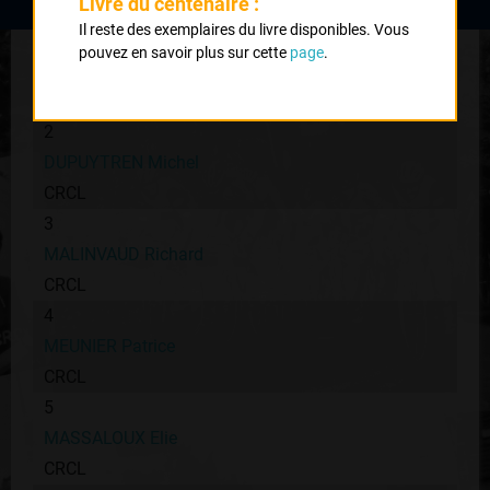
Livre du centenaire :
Il reste des exemplaires du livre disponibles. Vous
1
pouvez en savoir plus sur cette
page
.
DUPRAT Michel
CRCL
2
DUPUYTREN Michel
CRCL
3
MALINVAUD Richard
CRCL
4
MEUNIER Patrice
CRCL
5
MASSALOUX Elie
CRCL