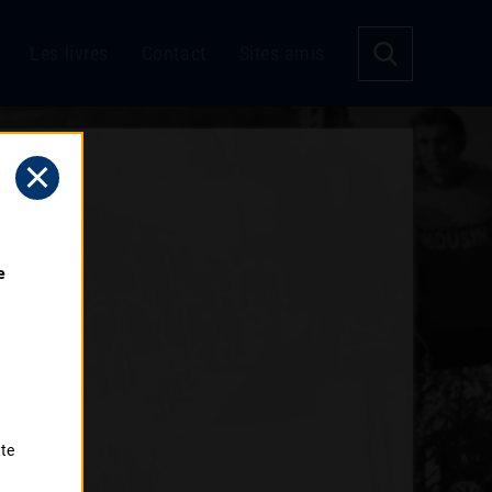
Les livres
Contact
Sites amis
 
tte