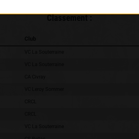
Classement :
Club
VC La Souterraine
VC La Souterraine
CA Civray
VC Leroy Sommer
CRCL
CRCL
VC La Souterraine
CS Bellac