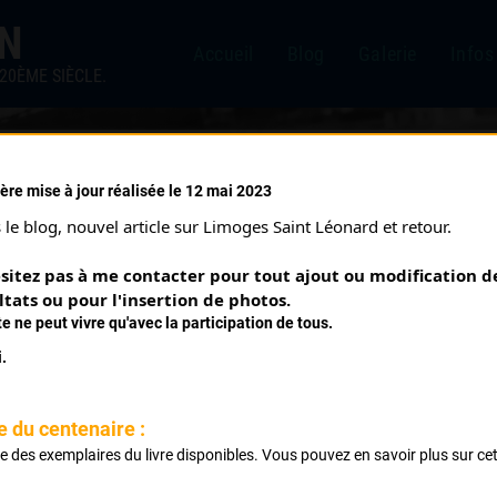
IN
Accueil
Blog
Galerie
Infos
20ÈME SIÈCLE.
ère mise à jour réalisée le 12 mai 2023
DUNOIS (19/06/1983)
le blog, nouvel article sur Limoges Saint Léonard et retour.
sitez pas à me contacter pour tout ajout ou modification de
ltats ou pour l'insertion de photos.
te ne peut vivre qu'avec la participation de tous.
.
e du centenaire :
ste des exemplaires du livre disponibles. Vous pouvez en savoir plus sur ce
ms par La Celle Le Petit Montpion
.