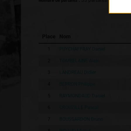
Nombre de partants :
33 partants
Place
Nom
1
PUYCHAFFRAY Daniel
2
TOMBELAINE Alain
3
LANDREAU Didier
4
BERRON Philippe
5
RAYMONDAUD Daniel
6
CROUZILLE Pascal
7
BOUSSARDON Bruno
8
BIDAUD Michel