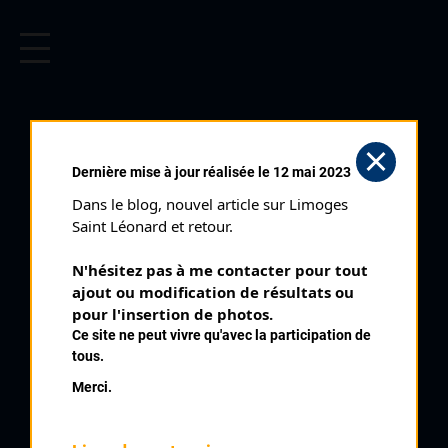
CYCLISME EN LIMOUSIN
Archives cyclistes du Limousin depuis le début du 20ème
siècle.
CHÉRONNAC (12/09/1976)
Dernière mise à jour réalisée le 12 mai 2023
Club organisateur :
UVL
Dans le blog, nouvel article sur Limoges 
Distance :
80 kms
Saint Léonard et retour.
Catégorie :
B Juniors
N'hésitez pas à me contacter pour tout 
Date :
12/09/1976
ajout ou modification de résultats ou 
Commentaire :
pour l'insertion de photos.
Ce site ne peut vivre qu'avec la participation de
13 ème Prix de Chéronnac
tous.
Nombre de partants :
26 partants
Merci.
Temps du vainqueur :
2h 10'