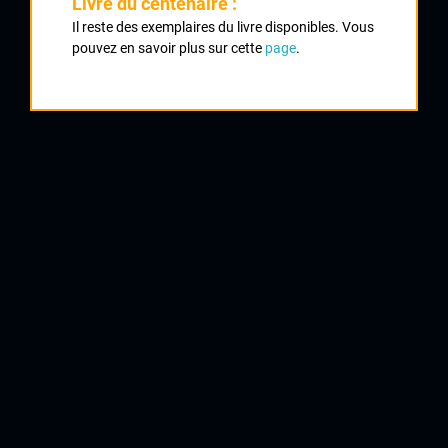
Classement :
Livre du centenaire :
Il reste des exemplaires du livre disponibles. Vous
pouvez en savoir plus sur cette
page
.
1
BIDAUD Michel
CS Bellac
2
DARDILLAC Bernard
CA Civray
3
PAILLOT Claude
La Rochefoucauld
4
PORCHERIE Jean Marc
Pédale du Nontronnais
5
LENFANT Patrice