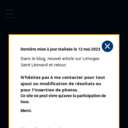
CYCLISME EN LIMOUSIN
Archives cyclistes du Limousin depuis le début du 20ème
siècle.
SAINT HILAIRE LA TREILLE
Dernière mise à jour réalisée le 12 mai 2023
CADETS (24/05/1970)
Dans le blog, nouvel article sur Limoges 
Club organisateur :
UVL
Saint Léonard et retour.
Distance :
45 kms
N'hésitez pas à me contacter pour tout 
Catégorie :
Cadets
ajout ou modification de résultats ou 
Date :
24/05/1970
pour l'insertion de photos.
Ce site ne peut vivre qu'avec la participation de
Commentaire :
tous.
Saint Hilaire La Treille 7 ème Prix des Espoirs 10 tours par
Merci.
Gujuraux
Classe :
Interrégionale