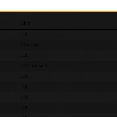
Classement :
Club
UVL
VC Aixois
UVL
US St Léonard
CRCL
UVL
UVL
UVL