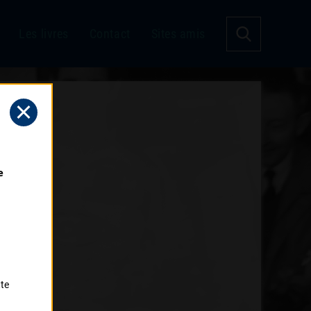
Les livres
Contact
Sites amis
 
tte