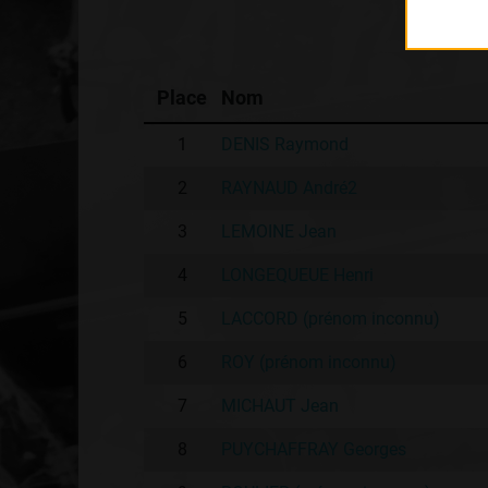
Place
Nom
1
DENIS Raymond
2
RAYNAUD André2
3
LEMOINE Jean
4
LONGEQUEUE Henri
5
LACCORD (prénom inconnu)
6
ROY (prénom inconnu)
7
MICHAUT Jean
8
PUYCHAFFRAY Georges