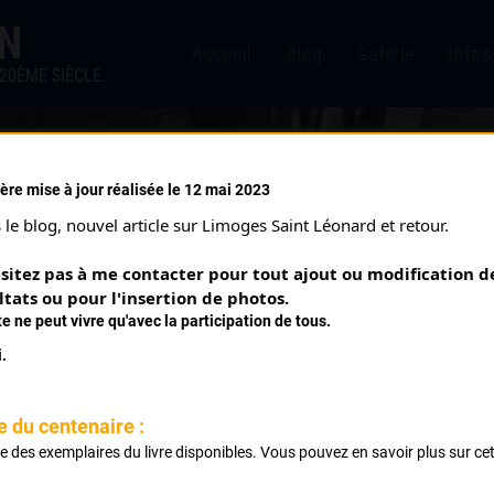
IN
Accueil
Blog
Galerie
Infos
20ÈME SIÈCLE.
ère mise à jour réalisée le 12 mai 2023
RIÈRE (30/04/1950)
le blog, nouvel article sur Limoges Saint Léonard et retour.
sitez pas à me contacter pour tout ajout ou modification de
ltats ou pour l'insertion de photos.
te ne peut vivre qu'avec la participation de tous.
.
re Laurière Bersac
e du centenaire :
ste des exemplaires du livre disponibles. Vous pouvez en savoir plus sur ce
.